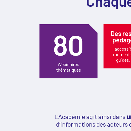
Chaque
80
Des re
pédag
accessib
moment 
guides, 
Webinaires
thématiques
L’Académie agit ainsi dans
u
d’informations des acteurs 