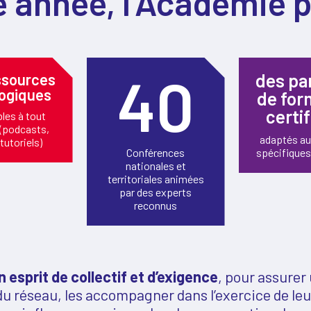
 année, l’Académie 
40
des pa
ssources
ogiques
de for
certi
les à tout
(podcasts,
adaptés au
tutoriels)
Conférences
spécifiques
nationales et
territoriales animées
par des experts
reconnus
n esprit de collectif et d’exigence
, pour assurer
du réseau, les accompagner dans l’exercice de leu