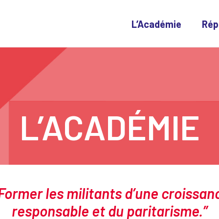
L’Académie
Rép
L’ACADÉMIE
 Former les militants d’une croissan
responsable et du paritarisme.”