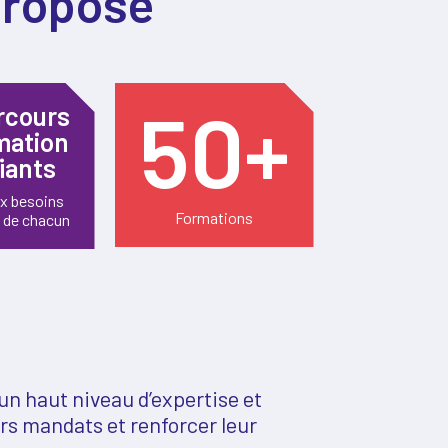
propose
50+
rcours
mation
fiants
x besoins
Formations
 de chacun
 un haut niveau d’expertise et
rs mandats et renforcer leur