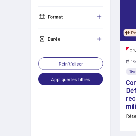
Format
Po
Durée
GR
18
Réinitialiser
Dive
Appliquer les filtres
Com
Déf
rec
mil
Rése
accul
bles
vou