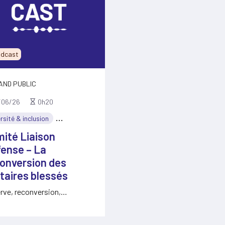
dcast
AND PUBLIC
/06/26
0h20
rsité & inclusion
Réseau MEDEF
ité Liaison
ense – La
onversion des
itaires blessés
rve, reconversion,
turation, réinsertion des
sés, économie de défense,
s…