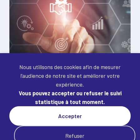
Webinaire
Nous utilisons des cookies afin de mesurer
l’audience de notre site et améliorer votre
GRAND PUBLIC
expérience.
23/06/26
1h30
À distance
Vous pouvez accepter ou refuser le suivi
Économie
Juridique
Europe & international
statistique à tout moment.
PME et donneurs d’ordre face aux
nouveaux risques : comment sécuriser
Accepter
sa chaîne de valeur
De 14h30 à 16h Dans un contexte d’empilement rapide
Refuser
des…