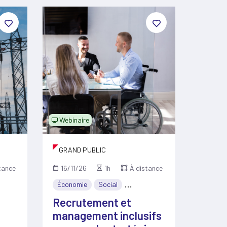
Webinaire
GRAND PUBLIC
tance
16/11/26
1h
À distance
nomie
Économie
Social
Diversité & inclusion
Recrutement et
management inclusifs