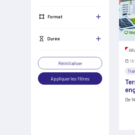
Format
Web
Durée
GR
11
Réinitialiser
Tra
Appliquer les filtres
Ter
en
De 1
régul