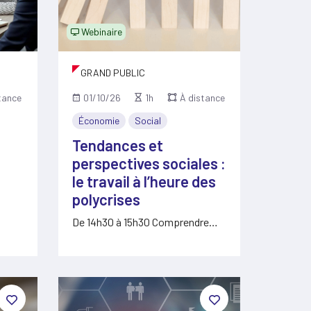
Webinaire
GRAND PUBLIC
tance
01/10/26
1h
À distance
Économie
Social
Tendances et
perspectives sociales :
le travail à l’heure des
polycrises
…
De 14h30 à 15h30 Comprendre
aujourd’hui les tendances lourdes
et…