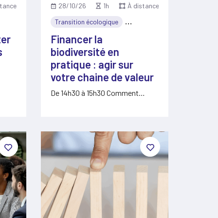
stance
28/10/26
1h
À distance
nomie
Transition écologique
Économie
ter
Financer la
s
biodiversité en
pratique : agir sur
votre chaine de valeur
De 14h30 à 15h30 Comment
intégrer la biodiversité dans les…