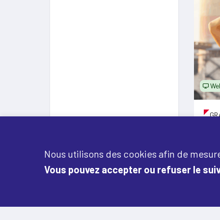
Web
GR
25
Éco
Nous utilisons des cookies afin de mesure
Peu
Vous pouvez accepter ou refuser le suiv
la 
De 1
cani