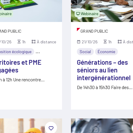
inaire
Webinaire
AND PUBLIC
GRAND PUBLIC
/10/26
1h
À distance
21/10/26
1h
À dis
nsition écologique
Économie
Social
Économie
ritoires et PME
Générations – des
gagées
séniors au lien
intergénérationnel
h à 12h Une rencontre
ière qui vise à…
De 14h30 à 15h30 Faire des
générations une force pour