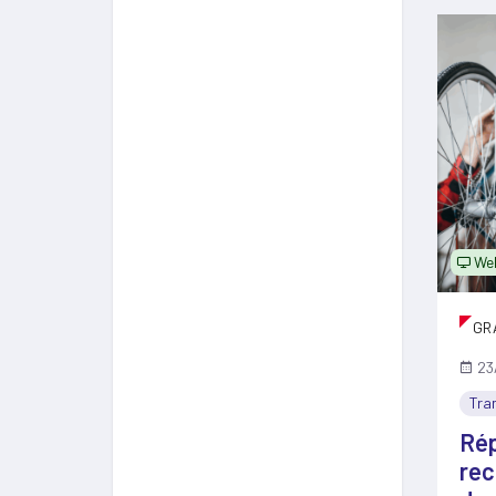
Web
GR
23
Tra
Rép
rec