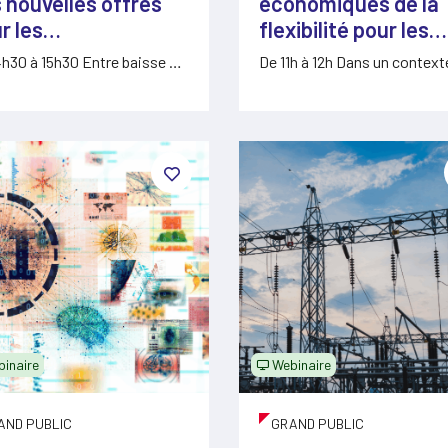
 nouvelles offres
économiques de la
r les
flexibilité pour les
nsommateurs
entreprises
4h30 à 15h30 Entre baisse du
De 11h à 12h Dans un context
oir d’achat et…
volatilité des…
inaire
Webinaire
AND PUBLIC
GRAND PUBLIC