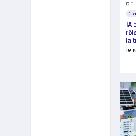
04
Com
IA 
rôl
la 
De 14
artif
prof