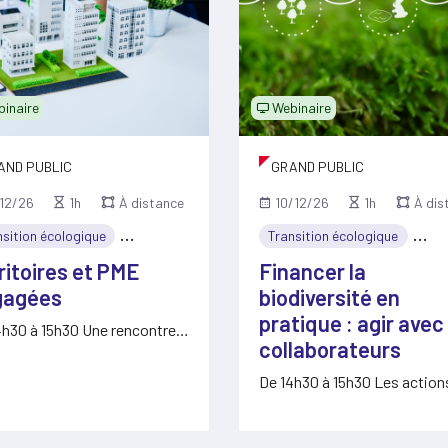
inaire
Webinaire
AND PUBLIC
GRAND PUBLIC
/12/26
1h
À distance
10/12/26
1h
À dis
nsition écologique
Économie
Transition écologique
Éco
ritoires et PME
Financer la
gagées
biodiversité en
pratique : agir avec
4h30 à 15h30 Une rencontre
collaborateurs
ière qui vise à…
De 14h30 à 15h30 Les action
faveur de la…