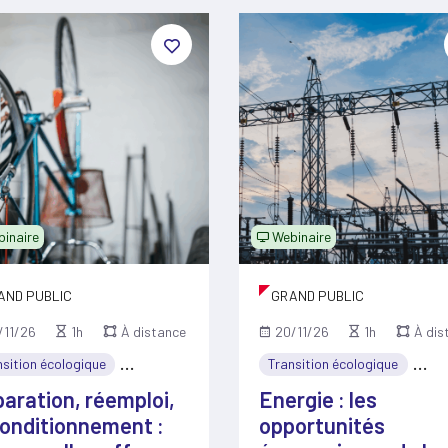
inaire
Webinaire
AND PUBLIC
GRAND PUBLIC
/11/26
1h
À distance
20/11/26
1h
À dis
nsition écologique
Économie
Transition écologique
Éco
aration, réemploi,
Energie : les
onditionnement :
opportunités