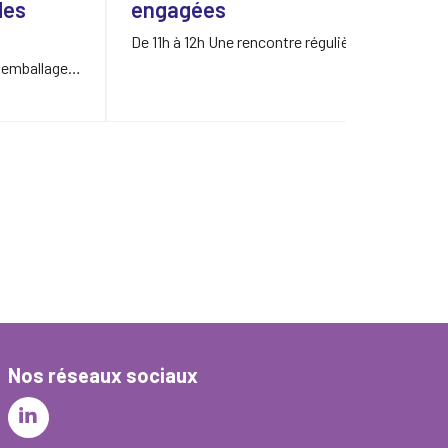
des
engagées
e
v
De 11h à 12h Une rencontre régulière
qui vise à…
s emballages
De
…
bi
Nos réseaux sociaux