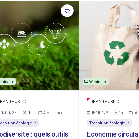
ebinaire
Webinaire
RAND PUBLIC
GRAND PUBLIC
30/09/26
1h
À distance
16/10/26
1h
À 
ransition écologique
Transition écologique
odiversité : quels outils
Economie circulai