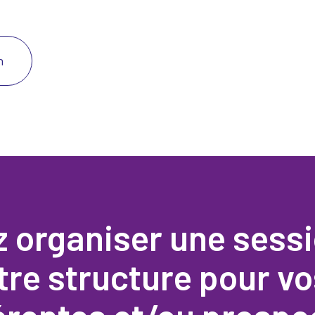
n
z organiser une sess
tre structure pour v