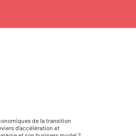
conomiques de la transition
viers d’accélération et
atégie et son business model ?