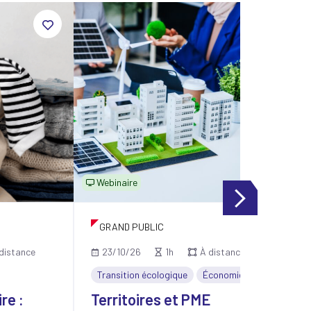
Webinaire
W
GRAND PUBLIC
distance
23/10/26
1h
À distance
Transition écologique
Économie
T
re :
Territoires et PME
F