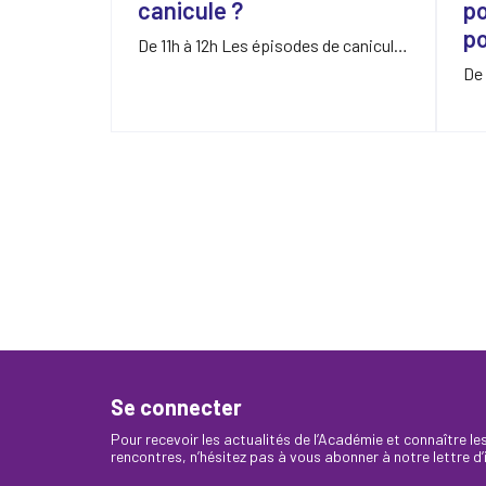
canicule ?
po
po
De 11h à 12h Les épisodes de canicule
seront à…
De 
vot
Se connecter
Pour recevoir les actualités de l’Académie et connaître l
rencontres, n’hésitez pas à vous abonner à notre lettre d