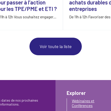
ur passer à l’action
achats durables 
ur les TPE/PME et ETI ?
entreprises
11h à 12h Vous souhaitez engager
De 11h à 12h Favoriser de
re entreprise en…
réemployés, acheter des
Voir toute la liste
Explorer
es dates de nos prochaines
Webinaires et
’informations.
Conférences