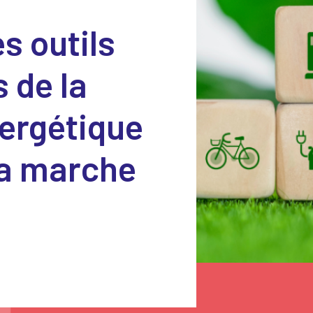
s outils
 de la
nergétique
a marche